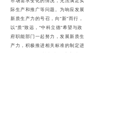
市场需求变化的情况，无法满足实
际生产和推广等问题。为响应发展
新质生产力的号召，向“新”而行，
以“质”致远，“中科立德”希望与政
府职能部门一起努力，发展新质生
产力，积极推进相关标准的制定进
程，推动“氢燃料电池”行业高质量
发展。
此次会议交流收获颇丰，使项
目组开阔了科研视野、拓宽了科研
思路，对完成下一阶段任务目标起
到了很好的启发和推动作用。邵汉
琦董事长代表项目组衷心感谢专家
组的宝贵意见和建议，并表示项目
团队将按照要求，持续细化各单位