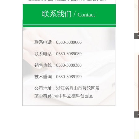
联系我们
/
Contact
联系电话：0580-3089666
联系电话：0580-3089089
销售热线：0580-3089388
技术垂询：0580-3089199
公司地址：浙江省舟山市普陀区展
茅中科路1号中科立德科创园区